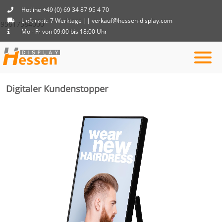
Hotline +49 (0) 69 34 87 95 4 70
Lieferzeit: 7 Werktage || verkauf@hessen-display.com
95617584000
Mo - Fr von 09:00 bis 18:00 Uhr
Digitaler Kundenstopper