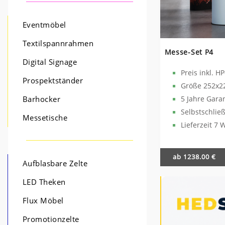
Eventmöbel
Textilspannrahmen
Messe-Set P4
Digital Signage
Preis inkl. H
Prospektständer
Größe 252x2
5 Jahre Gara
Barhocker
Selbstschli
Messetische
Lieferzeit 7 
ab 1238.00 €
Aufblasbare Zelte
LED Theken
Flux Möbel
Promotionzelte