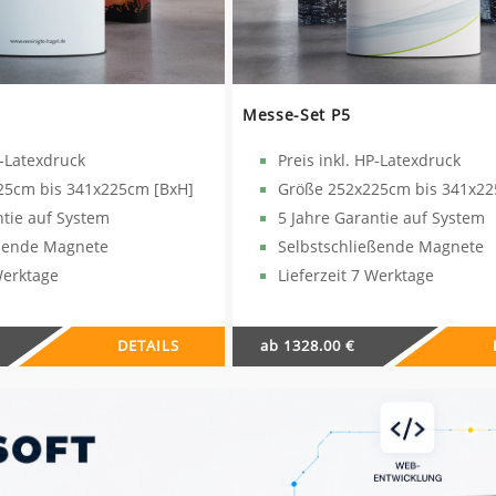
Messe-Set P5
P-Latexdruck
Preis inkl. HP-Latexdruck
25cm bis 341x225cm [BxH]
Größe 252x225cm bis 341x22
ntie auf System
5 Jahre Garantie auf System
eßende Magnete
Selbstschließende Magnete
Werktage
Lieferzeit 7 Werktage
DETAILS
ab 1328.00 €