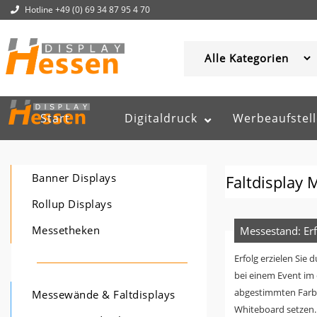
Hotline +49 (0) 69 34 87 95 4 70
Start
Digitaldruck
Werbeaufstell
Banner Displays
Faltdisplay
Rollup Displays
Messetheken
Messestand: Erf
Erfolg erzielen Sie 
bei einem Event im
abgestimmten Farben
Messewände & Faltdisplays
Whiteboard setzen. 