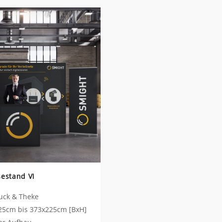
sestand VI
ruck & Theke
25cm bis 373x225cm [BxH]