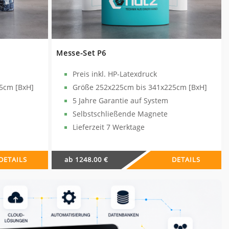
Messe-Set P6
Preis inkl. HP-Latexdruck
5cm [BxH]
Größe 252x225cm bis 341x225cm [BxH]
5 Jahre Garantie auf System
Selbstschließende Magnete
Lieferzeit 7 Werktage
DETAILS
ab 1248.00 €
DETAILS