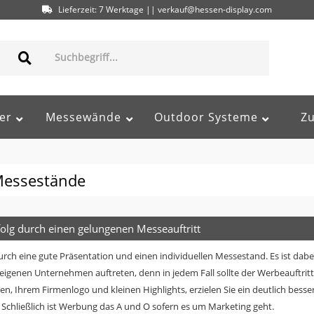
Lieferzeit: 7 Werktage || verkauf@hessen-display.com
er
Messewände
Outdoor Systeme
Z
 Messestände
olg durch einen gelungenen Messeauftritt
durch eine gute Präsentation und einen individuellen Messestand. Es ist dabe
 eigenen Unternehmen auftreten, denn in jedem Fall sollte der Werbeauftri
, Ihrem Firmenlogo und kleinen Highlights, erzielen Sie ein deutlich besse
Schließlich ist Werbung das A und O sofern es um Marketing geht.