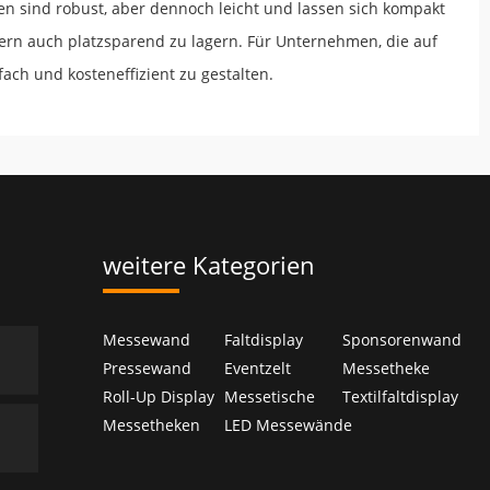
n sind robust, aber dennoch leicht und lassen sich kompakt
ern auch platzsparend zu lagern. Für Unternehmen, die auf
fach und kosteneffizient zu gestalten.
weitere Kategorien
Messewand
Faltdisplay
Sponsorenwand
Pressewand
Eventzelt
Messetheke
Roll-Up Display
Messetische
Textilfaltdisplay
Messetheken
LED Messewände