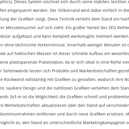
aphics). Dieses System zeichnet sich durch seine stabilen, leichten
ifen eingespannt werden. Der Silikonrand wird dabei einfach in di
ellung der Grafiken sorgt. Diese Technik verleiht dem Stand ein ho
r Messebesucher auf sich zieht. Ein großer Vorteil des SEG Reihe
odular aufgebaut und kann komplett werkzeuglos montiert werden.
en ohne technische Vorkenntnisse. Innerhalb weniger Minuten ist d
de auf hektischen Messen ist dieser schnelle Aufbau ein wesentlic
eine platzsparende Präsentation, da er sich ideal in eine Reihe v
 Seitenwände lassen sich Produkte und Markenbotschaften gezielt
die Rückwand vollständig mit Grafiken zu gestalten, wodurch Ihre 
lare, saubere Design und die nahtlosen Grafiken verleihen dem Stan
nds 3x3 m ist die Möglichkeit, die Grafiken schnell und probleml
re Werbebotschaften aktualisieren oder den Stand auf verschieden
Aluminiumrahmen entfernen und durch neue Grafiken ersetzen, o
möglicht es, den Stand an unterschiedliche Marketingkampagnen o