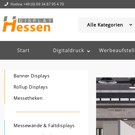
Hotline +49 (0) 69 34 87 95 4 70
Start
Digitaldruck
Werbeaufstell
Banner Displays
Rollup Displays
Messetheken
Messewände & Faltdisplays