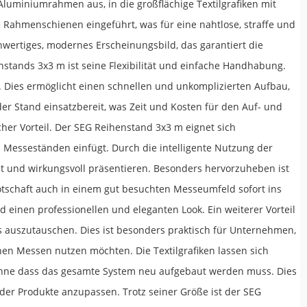
 Aluminiumrahmen aus, in die großflächige Textilgrafiken mit
e Rahmenschienen eingeführt, was für eine nahtlose, straffe und
chwertiges, modernes Erscheinungsbild, das garantiert die
nstands 3x3 m ist seine Flexibilität und einfache Handhabung.
 Dies ermöglicht einen schnellen und unkomplizierten Aufbau,
er Stand einsatzbereit, was Zeit und Kosten für den Auf- und
her Vorteil. Der SEG Reihenstand 3x3 m eignet sich
on Messeständen einfügt. Durch die intelligente Nutzung der
 und wirkungsvoll präsentieren. Besonders hervorzuheben ist
Botschaft auch in einem gut besuchten Messeumfeld sofort ins
d einen professionellen und eleganten Look. Ein weiterer Vorteil
os auszutauschen. Dies ist besonders praktisch für Unternehmen,
en Messen nutzen möchten. Die Textilgrafiken lassen sich
hne dass das gesamte System neu aufgebaut werden muss. Dies
der Produkte anzupassen. Trotz seiner Größe ist der SEG