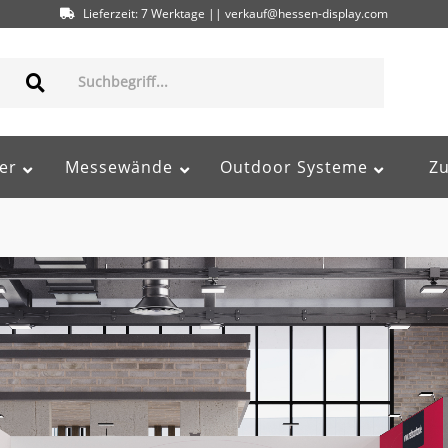
Lieferzeit: 7 Werktage || verkauf@hessen-display.com
er
Messewände
Outdoor Systeme
Z
95617584000