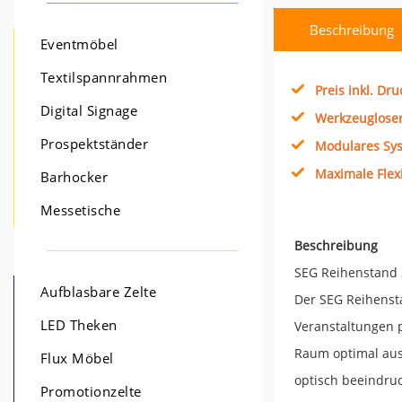
Beschreibung
Eventmöbel
Textilspannrahmen
Preis inkl. Dr
Digital Signage
Werkzeuglose
Prospektständer
Modulares Sy
Maximale Flexi
Barhocker
Messetische
Beschreibung
SEG Reihenstand 
Aufblasbare Zelte
Der SEG Reihensta
LED Theken
Veranstaltungen p
Raum optimal aus
Flux Möbel
optisch beeindruc
Promotionzelte