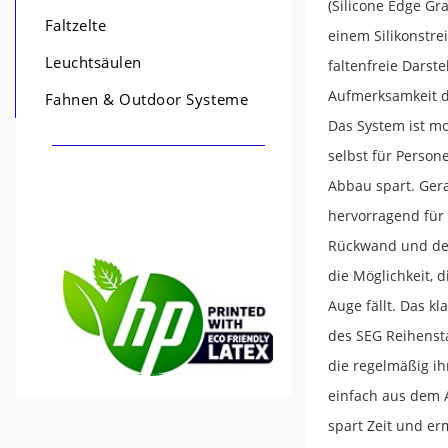
(Silicone Edge Gr
Faltzelte
einem Silikonstre
Leuchtsäulen
faltenfreie Darst
Aufmerksamkeit de
Fahnen & Outdoor Systeme
Das System ist m
selbst für Person
Abbau spart. Gera
hervorragend für 
Rückwand und der
die Möglichkeit, 
Auge fällt. Das k
des SEG Reihensta
die regelmäßig ih
einfach aus dem 
spart Zeit und er