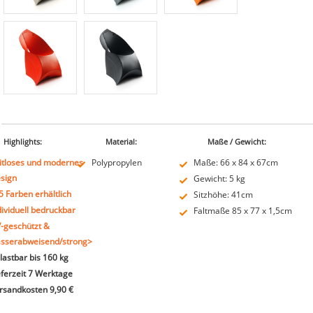
Highlights:
Material:
Maße / Gewicht:
itloses und modernes
Polypropylen
Maße: 66 x 84 x 67cm
sign
Gewicht: 5 kg
 5 Farben erhältlich
Sitzhöhe: 41cm
dividuell bedruckbar
Faltmaße 85 x 77 x 1,5cm
-geschützt &
sserabweisend/strong>
lastbar bis 160 kg
eferzeit 7 Werktage
rsandkosten 9,90 €