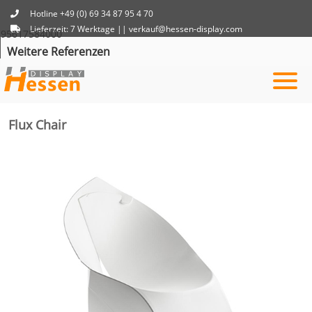
Hotline +49 (0) 69 34 87 95 4 70
Lieferzeit: 7 Werktage || verkauf@hessen-display.com
95617584000
Mo - Fr von 09:00 bis 18:00 Uhr
Weitere Referenzen
Flux Chair