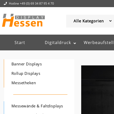
Hotline +49 (0) 69 34 87 95 4 70
Start
Digitaldruck
Werbeaufstell
Banner Displays
Rollup Displays
Messetheken
Messewände & Faltdisplays