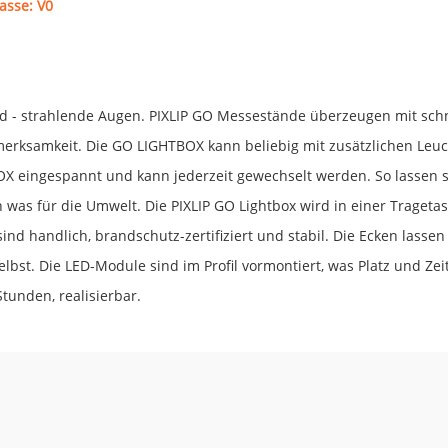
asse: V0
d - strahlende Augen. PIXLIP GO Messestände überzeugen mit schn
merksamkeit. Die GO LIGHTBOX kann beliebig mit zusätzlichen Leu
OX eingespannt und kann jederzeit gewechselt werden. So lassen s
 was für die Umwelt. Die PIXLIP GO Lightbox wird in einer Tragetasc
 sind handlich, brandschutz-zertifiziert und stabil. Die Ecken las
elbst. Die LED-Module sind im Profil vormontiert, was Platz und Ze
Stunden, realisierbar.