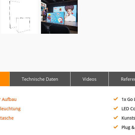
Technische Daten
Videos
Refere
r Aufbau
1x Go 
sleuchtung
LED C
ttasche
Kunsts
Plug &