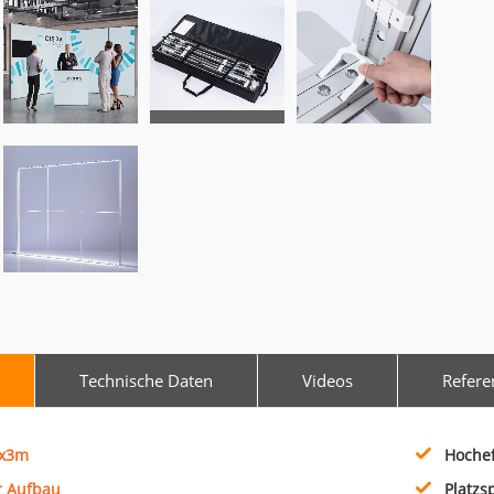
Technische Daten
Videos
Refere
3x3m
Hochef
r Aufbau
Platzs