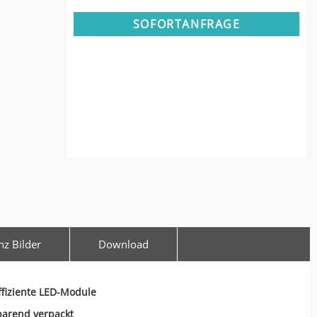
SOFORTANFRAGE
nz Bilder
Download
fiziente LED-Module
parend verpackt