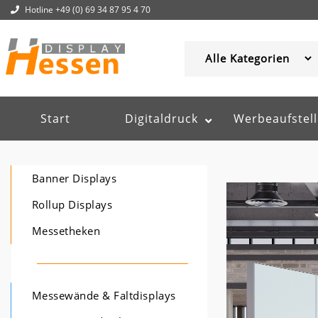
Hotline +49 (0) 69 34 87 95 4 70
Start
Digitaldruck
Werbeaufstell
Banner Displays
Rollup Displays
Messetheken
Messewände & Faltdisplays