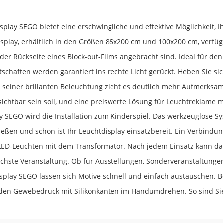
splay SEGO bietet eine erschwingliche und effektive Möglichkeit, 
splay, erhältlich in den Größen 85x200 cm und 100x200 cm, verfüg
 der Rückseite eines Block-out-Films angebracht sind. Ideal für de
schaften werden garantiert ins rechte Licht gerückt. Heben Sie 
seiner brillanten Beleuchtung zieht es deutlich mehr Aufmerksamk
ichtbar sein soll, und eine preiswerte Lösung für Leuchtreklame 
y SEGO wird die Installation zum Kinderspiel. Das werkzeuglose S
ließen und schon ist Ihr Leuchtdisplay einsatzbereit. Ein Verbindun
 LED-Leuchten mit dem Transformator. Nach jedem Einsatz kann da
nächste Veranstaltung. Ob für Ausstellungen, Sonderveranstaltun
splay SEGO lassen sich Motive schnell und einfach austauschen. Be
den Gewebedruck mit Silikonkanten im Handumdrehen. So sind Sie j