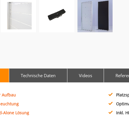
Technische Daten
Videos
Refere
r Aufbau
Platzs
sleuchtung
Optim
d-Alone Lösung
Inkl. 