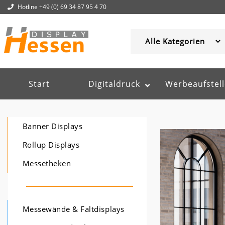
Hotline +49 (0) 69 34 87 95 4 70
Start
Digitaldruck
Werbeaufstell
Banner Displays
Rollup Displays
Messetheken
Messewände & Faltdisplays