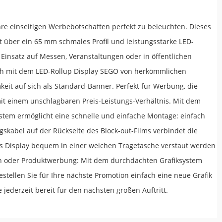
Ihre einseitigen Werbebotschaften perfekt zu beleuchten. Dieses
t über ein 65 mm schmales Profil und leistungsstarke LED-
n Einsatz auf Messen, Veranstaltungen oder in öffentlichen
sich mit dem LED-Rollup Display SEGO von herkömmlichen
eit auf sich als Standard-Banner. Perfekt für Werbung, die
mit einem unschlagbaren Preis-Leistungs-Verhältnis. Mit dem
ystem ermöglicht eine schnelle und einfache Montage: einfach
gskabel auf der Rückseite des Block-out-Films verbindet die
s Display bequem in einer weichen Tragetasche verstaut werden
gen oder Produktwerbung: Mit dem durchdachten Grafiksystem
stellen Sie für Ihre nächste Promotion einfach eine neue Grafik
ederzeit bereit für den nächsten großen Auftritt.