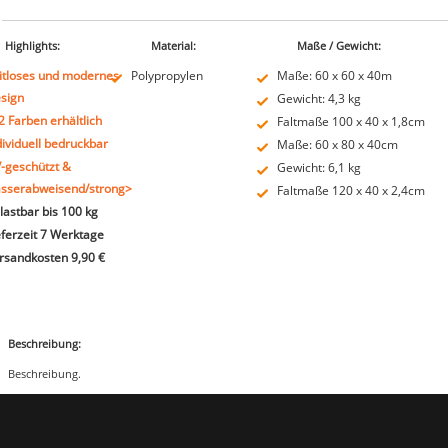
Highlights:
Material:
Maße / Gewicht:
itloses und modernes
Polypropylen
Maße: 60 x 60 x 40m
sign
Gewicht: 4,3 kg
 2 Farben erhältlich
Faltmaße 100 x 40 x 1,8cm
dividuell bedruckbar
Maße: 60 x 80 x 40cm
-geschützt &
Gewicht: 6,1 kg
sserabweisend/strong>
Faltmaße 120 x 40 x 2,4cm
lastbar bis 100 kg
eferzeit 7 Werktage
rsandkosten 9,90 €
Beschreibung:
Beschreibung.