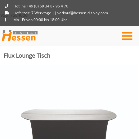
Hotline +49 (0) 69 34 87 95 4 70
Lieferzeit: 7 Werktage || verkauf@hessen-display.com
95617584000
Mo - Fr von 09:00 bis 18:00 Uhr
Flux Lounge Tisch