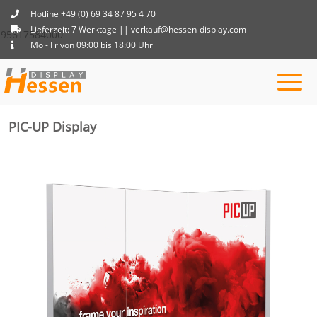
Hotline +49 (0) 69 34 87 95 4 70
Lieferzeit: 7 Werktage || verkauf@hessen-display.com
95617584000
Mo - Fr von 09:00 bis 18:00 Uhr
PIC-UP Display