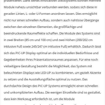
präsentieren. Dank seines innovativen Stecksystems können mehrere
Module nahezu unsichtbar verbunden werden, sodass sich diese in
geraden Linien, L- oder U-Formen anordnen lassen. Dies ermöglicht
nicht nur einen schnellen Aufbau, sondern auch nahtlose Übergänge
zwischen den einzelnen Elementen, die großflächige und
beeindruckende Raumeffekte schaffen. Die Module des Systems sind
in zwei Breiten (85 cm und 100 cm) und zwei Höhen (200/202 cm
inklusive Fuß sowie 245/247 cm inklusive Fuß) erhältlich. Dadurch lässt
sich das PIC-UP Display optimal an die individuellen Bedürfnisse und
Gegebenheiten Ihres Präsentationsraumes anpassen. Für eine noch
vielseitigere Gestaltung besteht die Möglichkeit, das System mit
beleuchteten Displays wie LED-UP zu kombinieren, um gezielt Akzente
zu setzen und die Ausstellungsfläche optimal zu nutzen. Das
durchdachte Design des PIC-UP Systems ermöglicht einen schnellen
und unkomplizierten Aufbau. Die wenigen Einzelteile sind so gestaltet,
dass kein Werkzeug erforderlich ist, um die Module