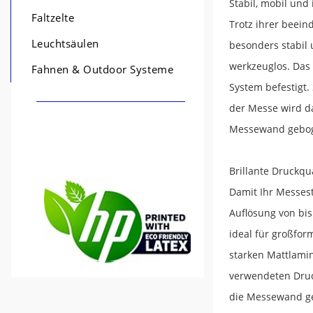
Stabil, mobil un
Faltzelte
Trotz ihrer beein
Leuchtsäulen
besonders stabil 
werkzeuglos. Das
Fahnen & Outdoor Systeme
System befestigt
der Messe wird da
Messewand geboge
Brillante Druckqua
Damit Ihr Messest
Auflösung von bis
ideal für großfo
starken Mattlamin
verwendeten Druck
die Messewand ge