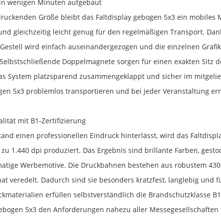
d in wenigen Minuten aufgebaut
druckenden Größe bleibt das Faltdisplay gebogen 5x3 ein mobiles 
und gleichzeitig leicht genug für den regelmäßigen Transport. D
 Gestell wird einfach auseinandergezogen und die einzelnen Graf
. Selbstschließende Doppelmagnete sorgen für einen exakten Sitz
s System platzsparend zusammengeklappt und sicher im mitgeliefer
n 5x3 problemlos transportieren und bei jeder Veranstaltung ern
lität mit B1-Zertifizierung
and einen professionellen Eindruck hinterlässt, wird das Faltdisp
 zu 1.440 dpi produziert. Das Ergebnis sind brillante Farben, ges
rmatige Werbemotive. Die Druckbahnen bestehen aus robustem 43
at veredelt. Dadurch sind sie besonders kratzfest, langlebig und 
materialien erfüllen selbstverständlich die Brandschutzklasse B
bogen 5x3 den Anforderungen nahezu aller Messegesellschaften un