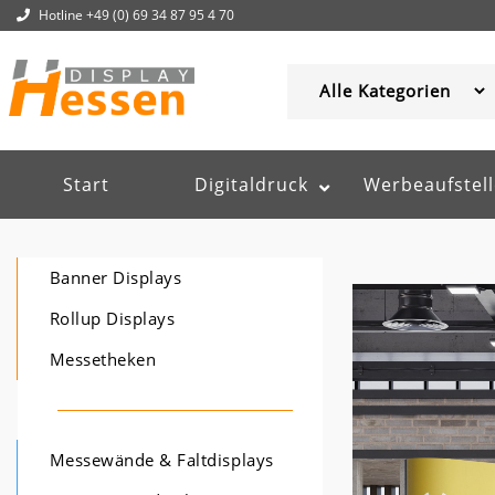
Hotline +49 (0) 69 34 87 95 4 70
Start
Digitaldruck
Werbeaufstell
Banner Displays
Rollup Displays
Messetheken
Messewände & Faltdisplays