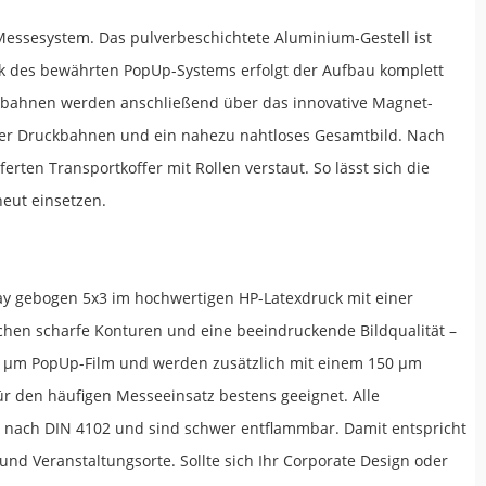
Messesystem. Das pulverbeschichtete Aluminium-Gestell ist
ank des bewährten PopUp-Systems erfolgt der Aufbau komplett
ikbahnen werden anschließend über das innovative Magnet-
 der Druckbahnen und ein nahezu nahtloses Gesamtbild. Nach
ten Transportkoffer mit Rollen verstaut. So lässt sich die
eut einsetzen.
lay gebogen 5x3 im hochwertigen HP-Latexdruck mit einer
tochen scharfe Konturen und eine beeindruckende Bildqualität –
0 µm PopUp-Film und werden zusätzlich mit einem 150 µm
für den häufigen Messeeinsatz bestens geeignet. Alle
1 nach DIN 4102 und sind schwer entflammbar. Damit entspricht
d Veranstaltungsorte. Sollte sich Ihr Corporate Design oder