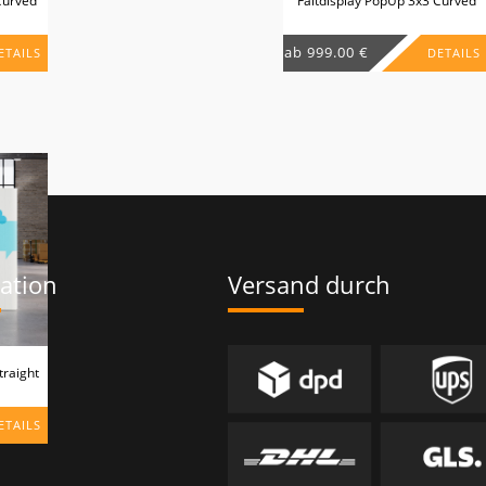
Curved
Faltdisplay PopUp 3x3 Curved
ab 999.00 €
ETAILS
DETAILS
ation
Versand durch
sum
traight
hutz
ETAILS