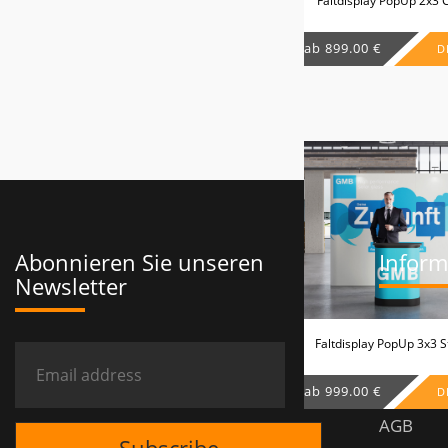
Faltdisplay PopUp 2x3 
ab 899.00 €
D
Abonnieren Sie unseren
Inform
Newsletter
Impres
Faltdisplay PopUp 3x3 S
Datensc
ab 999.00 €
D
AGB