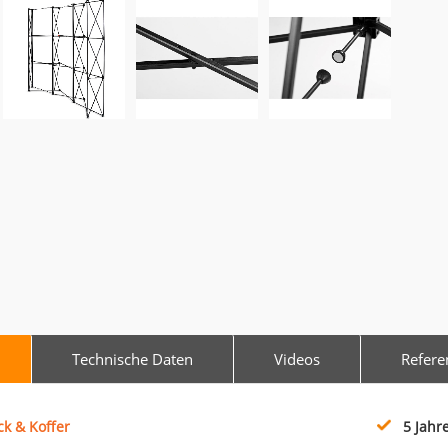
Technische Daten
Videos
Refere
ck & Koffer
5 Jahr