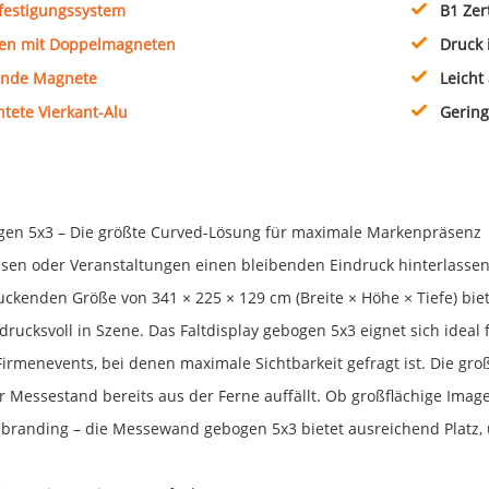
festigungssystem
B1 Zer
en mit Doppelmagneten
Druck 
ende Magnete
Leicht
tete Vierkant-Alu
Gering
n 5x3 – Die größte Curved-Lösung für maximale Markenpräsenz
sen oder Veranstaltungen einen bleibenden Eindruck hinterlassen
uckenden Größe von 341 × 225 × 129 cm (Breite × Höhe × Tiefe) bie
ucksvoll in Szene. Das Faltdisplay gebogen 5x3 eignet sich ideal
irmenevents, bei denen maximale Sichtbarkeit gefragt ist. Die g
r Messestand bereits aus der Ferne auffällt. Ob großflächige Im
nbranding – die Messewand gebogen 5x3 bietet ausreichend Platz, 