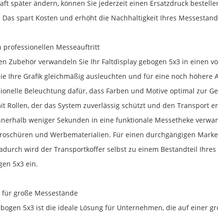
aft später ändern, können Sie jederzeit einen Ersatzdruck bestel
Das spart Kosten und erhöht die Nachhaltigkeit Ihres Messestand
 professionellen Messeauftritt
 Zubehör verwandeln Sie Ihr Faltdisplay gebogen 5x3 in einen vol
 die Ihre Grafik gleichmäßig ausleuchten und für eine noch höher
sionelle Beleuchtung dafür, dass Farben und Motive optimal zur 
it Rollen, der das System zuverlässig schützt und den Transport erl
innerhalb weniger Sekunden in eine funktionale Messetheke verwa
roschüren und Werbematerialien. Für einen durchgängigen Markenau
adurch wird der Transportkoffer selbst zu einem Bestandteil Ihres
en 5x3 ein.
l für große Messestände
ebogen 5x3 ist die ideale Lösung für Unternehmen, die auf einer g