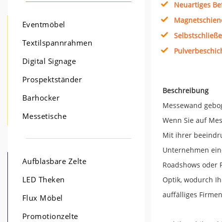
Neuartiges Be
Magnetschien
Eventmöbel
Selbstschließ
Textilspannrahmen
Pulverbeschich
Digital Signage
Prospektständer
Beschreibung
Barhocker
Messewand geboge
Messetische
Wenn Sie auf Mes
Mit ihrer beeindr
Unternehmen eindr
Aufblasbare Zelte
Roadshows oder F
Optik, wodurch Ih
LED Theken
auffälliges Firme
Flux Möbel
Promotionzelte