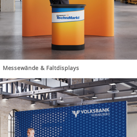
Messewände & Faltdisplays