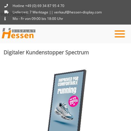
Hotline +49 (0) 69 34 87 95 4 70
Lieferzeit: 7 Werktage || verkauf@hessen-display.com
95617584000
Mo - Fr von 09:00 bis 18:00 Uhr
Digitaler Kundenstopper Spectrum