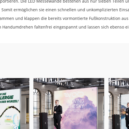
portieren. Die LED Messewände bestehen aus nur sieben Teilen un
omit ermöglichen sie einen schnellen und unkomplizierten Einsat
sammen und klappen die bereits vormontierte Fußkonstruktion aus
im Handumdrehen faltenfrei eingespannt und lassen sich ebenso e