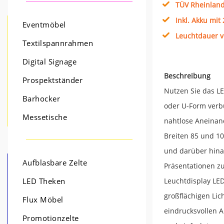
TÜV Rheinland 
Inkl. Akku mit
Eventmöbel
Leuchtdauer v
Textilspannrahmen
Digital Signage
Beschreibung
Prospektständer
Nutzen Sie das L
Barhocker
oder U-Form verbu
Messetische
nahtlose Aneinan
Breiten 85 und 10
und darüber hina
Aufblasbare Zelte
Präsentationen zu
Leuchtdisplay LE
LED Theken
großflächigen Lic
Flux Möbel
eindrucksvollen A
Promotionzelte