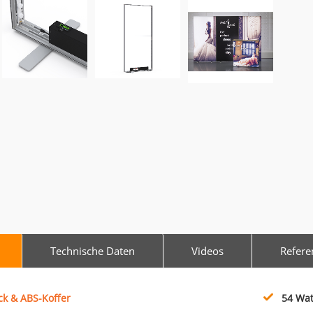
Technische Daten
Videos
Refere
uck & ABS-Koffer
54 Wat