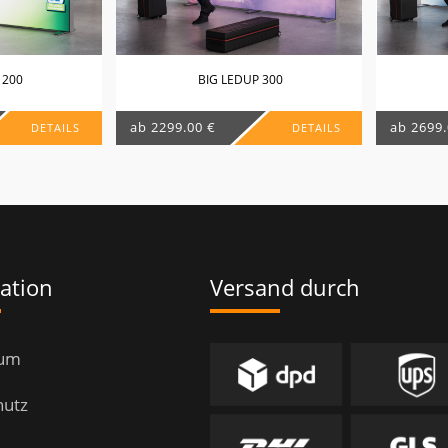
 200
BIG LEDUP 300
ab 2299.00 €
ab 2699.
DETAILS
DETAILS
ation
Versand durch
sum
hutz