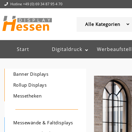
Hotline +49 (0) 69 34 87 95 4 70
Start
Digitaldruck
Werbeaufstell
Banner Displays
Rollup Displays
Messetheken
Messewände & Faltdisplays