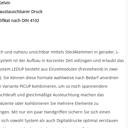
Kelvin
 austauschbarer Druck
tifikat nach DIN 4102
h und nahezu unsichtbar mittels Steckklemmen in gerader, L-
stem ist der Aufbau in kürzester Zeit vollzogen und erlaubt das
stem LEDUP besteht aus Einzelmodulen (freistehend) in zwei
uß). Sie können diese Formate wahlweise nach Bedarf anordnen
en Variante PICUP kombinieren, um so noch spannendere
Leuchtkraft und gleichmäßige Ausleuchtung machen das
Akzente oder kombinieren Sie mehrere Elemente zu
gen. Mit nur ein paar Handgriffen sichern Sie sich einen
n sich sowohl System als auch Digitaldrucke optimal verstauen