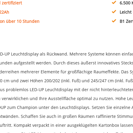
zertifiziert
6.500 
 22Ah
Leicht
on über 10 Stunden
B1 Zer
ED-UP Leuchtdisplay als Rückwand. Mehrere Systeme können einfac
nden aufgestellt werden. Durch dieses äußerst innovatives Stecksy
derreihen mehrerer Elemente für großflächige Raumeffekte. Das Sy
0 cm und zwei Höhen 200/202 (inkl. Fuß) und 245/247 cm (inkl. F
us problemlos LED-UP Leuchtdisplay mit der nicht hinterleuchtet
 verwirklichen und Ihre Ausstellfläche optimal zu nutzen. Hohe 
DUP zum Champion unter den Leuchtdisplays. Setzen Sie einzelne 
htwänden. Schaffen Sie auch in großen Räumen raffinierte Stimmun
uftritt. Kompakt verpackt in einer ausgeklügelten Kartonbox lasse