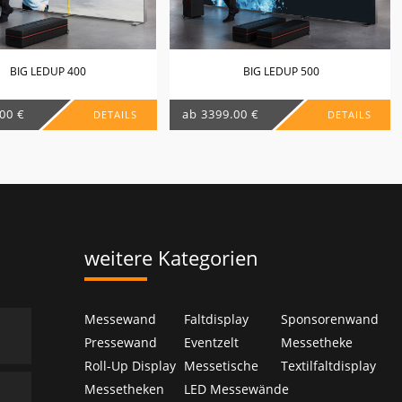
BIG LEDUP 400
BIG LEDUP 500
00 €
ab 3399.00 €
DETAILS
DETAILS
weitere Kategorien
Messewand
Faltdisplay
Sponsorenwand
Pressewand
Eventzelt
Messetheke
Roll-Up Display
Messetische
Textilfaltdisplay
Messetheken
LED Messewände