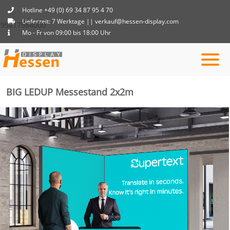
Hotline +49 (0) 69 34 87 95 4 70
Lieferzeit: 7 Werktage || verkauf@hessen-display.com
95617584000
Mo - Fr von 09:00 bis 18:00 Uhr
BIG LEDUP Messestand 2x2m