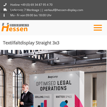
Hotline +49 (0) 69 34 87 95 4 70
Lieferzeit: 7 Werktage || verkauf@hessen-display.com
95617584000
Mo - Fr von 09:00 bis 18:00 Uhr
Textilfaltdisplay Straight 3x3